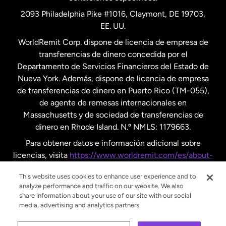
Países Bajos
2093 Philadelphia Pike #1016, Claymont, DE 19703,
EE. UU.
Reino Unido
WorldRemit Corp. dispone de licencia de empresa de
transferencias de dinero concedida por el
Suecia
Departamento de Servicios Financieros del Estado de
Nueva York. Además, dispone de licencia de empresa
de transferencias de dinero en Puerto Rico (TM-055),
de agente de remesas internacionales en
Massachusetts y de sociedad de transferencias de
dinero en Rhode Island. N.º NMLS: 1179663.
Para obtener datos e información adicional sobre
licencias, visita
https://www.worldremit.com/es/about-
us/disclosures
.
This website uses cookies to enhance user experience and to
analyze performance and traffic on our website. We also
share information about your use of our site with our social
media, advertising and analytics partners.