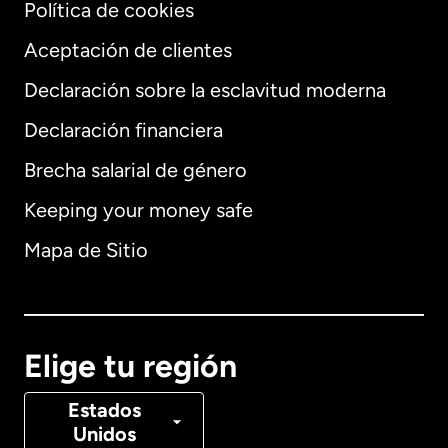
Política de cookies
Aceptación de clientes
Declaración sobre la esclavitud moderna
Internacional
English
Declaración financiera
Brecha salarial de género
Keeping your money safe
Alemania
Mapa de Sitio
Australia
Canadá
English
Elige tu región
Canadá
Français
Estados
Unidos