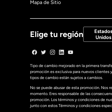
Mapa de Sitio
Canadá
Eng
Canadá
Fra
Estado
Elige tu región
Unidos
Dinamarca
España
Tipo de cambio mejorado en la primera transf
promoción es exclusiva para nuevos clientes y
Estados Uni
tipos de cambio están sujetos a cambios.
No se puede abusar de esta promoción. Nos re
Estados Uni
momento. Eres responsable de las consecuencia
promoción. Los términos y condiciones de nues
junto con estos Términos y condiciones especí
Francia