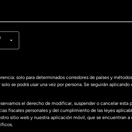
lish
nçais
s
erencia: solo para determinados corredores de países y métodos
 solo se podrá usar una vez por persona. Se seguirán aplicando 
dos
English
servamos el derecho de modificar, suspender o cancelar esta 
dos
Español
s fiscales personales y del cumplimiento de las leyes aplicab
tro sitio web y nuestra aplicación móvil, que se encuentran a 
ficos.