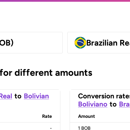
BOB)
Brazilian Re
 for different amounts
 Real
to
Bolivian
Conversion rate
Boliviano
to
Bra
Rate
Amount
-
1
BOB