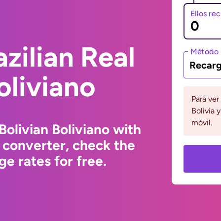
Ellos re
zilian Real
Método 
Recarg
oliviano
Para ver
Bolivia 
móvil.
Bolivian Boliviano with
 converter, check the
e rates for free.