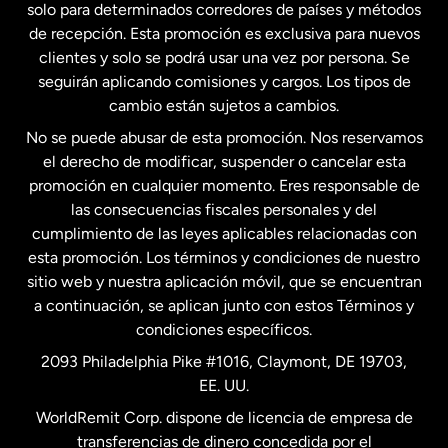
solo para determinados corredores de países y métodos
Estados Unidos
English
de recepción. Esta promoción es exclusiva para nuevos
clientes y solo se podrá usar una vez por persona. Se
seguirán aplicando comisiones y cargos. Los tipos de
Estados Unidos
Español
cambio están sujetos a cambios.
No se puede abusar de esta promoción. Nos reservamos
Francia
el derecho de modificar, suspender o cancelar esta
promoción en cualquier momento. Eres responsable de
las consecuencias fiscales personales y del
Malasia
cumplimiento de las leyes aplicables relacionadas con
esta promoción. Los términos y condiciones de nuestro
Nueva Zelanda
sitio web y nuestra aplicación móvil, que se encuentran
a continuación, se aplican junto con estos Términos y
condiciones específicos.
Países Bajos
2093 Philadelphia Pike #1016, Claymont, DE 19703,
EE. UU.
Reino Unido
WorldRemit Corp. dispone de licencia de empresa de
transferencias de dinero concedida por el