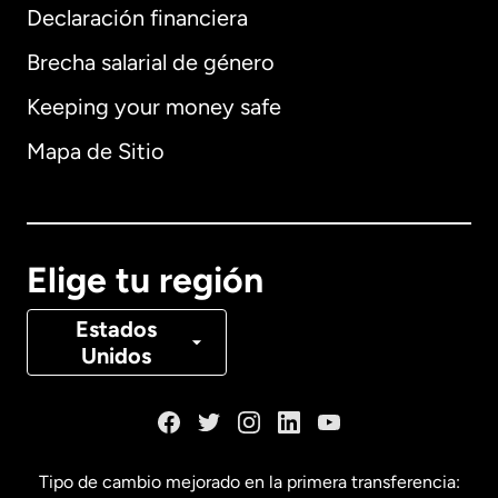
Declaración financiera
Brecha salarial de género
Keeping your money safe
Alemania
Mapa de Sitio
Australia
Canadá
English
Elige tu región
Canadá
Français
Estados
Unidos
Dinamarca
España
Tipo de cambio mejorado en la primera transferencia: