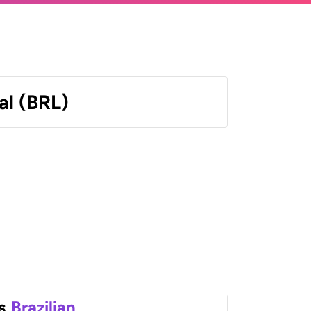
al (BRL)
s
Brazilian