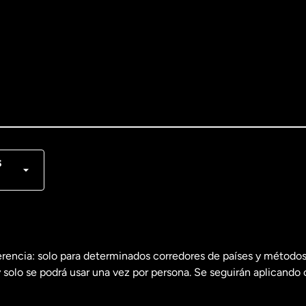
lish
nçais
s
erencia: solo para determinados corredores de países y métodos
 solo se podrá usar una vez por persona. Se seguirán aplicando 
dos
English