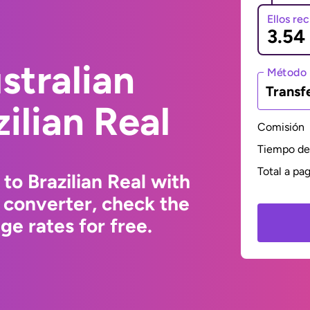
Ellos re
stralian
Método 
Transf
zilian Real
Comisión
Tiempo de 
Total a pa
to Brazilian Real with
 converter, check the
e rates for free.