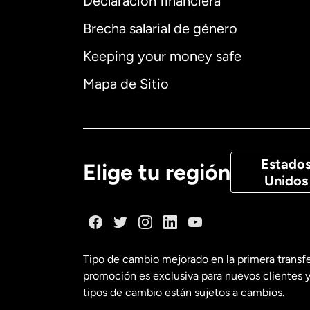
Declaración financiera
Brecha salarial de género
Alemania
Keeping your money safe
Australia
Mapa de Sitio
Canadá
Eng
Canadá
Fra
Estado
Elige tu región
Unidos
Dinamarca
España
Tipo de cambio mejorado en la primera transf
promoción es exclusiva para nuevos clientes y
Estados Uni
tipos de cambio están sujetos a cambios.